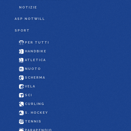
NOTIZIE
ASP NOTWILL
SPORT
PER TUTTI
HANDBIKE
ATLETICA
NUOTO
SCHERMA
VELA
SCI
CURLING
S. HOCKEY
TENNIS
PARAPENDIO